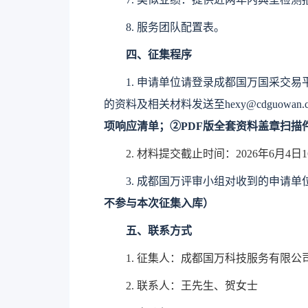
8.
服务团队配置表。
四、征集程序​
1.
申请单位请
登录
成都国万国采交易
的资料及相关材料
发送至hexy@cdguowan.
项响应清单；②PDF版全套资料盖章扫描
2.
材料提交截止时间：2026年6月4日16
3.
成都国万评审小组
对收到的
申请单
不参与本次征集入库
）
五
、
联系方式
1.
征集
人：成都国万科技服务有限公
2.
联系人：
王先生、贺女士