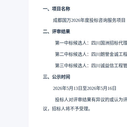
一、项目名称
成都国万2026年度投标咨询服务项目
二、评审结果
第一
中标候选人：四川国洲招标代
第二
中标候选人：
四川朗誉金诚工
第三
中标候选人：四川诚益信工程
三、公示时间
202
6
年
5
月
13
日至202
6
年
5
月
16
日
投标人对评审结果有异议的或认为
议，招标人将不予受理。